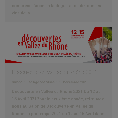
comprend l’accès à la dégustation de tous les
vins de la…
Découverte en Vallée du Rhône 2021
Salons
Par
Agence Visae
10 novembre 2020
Découverte en Vallée du Rhône 2021 Du 12 au
15 Avril 2021Pour la deuxième année, retrouvez-
nous au Salon de Découverte en Vallée du
Rhône au printemps 2021 du 12 au 15 Avril dans