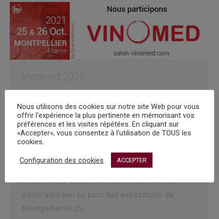
Vinomed 2021
Salons
Par
Anaïs
13 octobre 2021
Nous utilisons des cookies sur notre site Web pour vous
Salon Vinomed 2021 Salon Vinomed 2021Cette
offrir l'expérience la plus pertinente en mémorisant vos
préférences et les visites répétées. En cliquant sur
année nous serons présent lors du salon
«Accepter», vous consentez à l'utilisation de TOUS les
Vinomed à Montpellier afin de vous faire
cookies.
découvrir notre vignoble, notre savoir-faire et
Configuration des cookies
ACCEPTER
les vins que nous produisons. Venez nous
rendre visite stand D34 dans le hall B1. Le
salon aura lieu au parc des expositions de
Montpellier le 25…