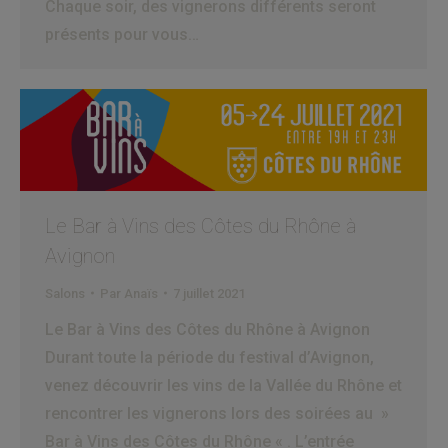
Chaque soir, des vignerons différents seront
présents pour vous…
Le Bar à Vins des Côtes du Rhône à
Avignon
Salons
Par
Anaïs
7 juillet 2021
Le Bar à Vins des Côtes du Rhône à Avignon
Durant toute la période du festival d’Avignon,
venez découvrir les vins de la Vallée du Rhône et
rencontrer les vignerons lors des soirées au »
Bar à Vins des Côtes du Rhône « . L’entrée