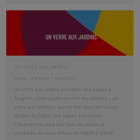
Un verre aux jardins
Salons
Par
Anaïs
4 août 2021
Un verre aux jardins au Palais des papes à
Avignon Cette année encore, les soirées « un
verre aux jardins » auront lieu dans les beaux
jardins du Palais des papes à Avignon.
L’évènement aura lieu tous les jeudis et
vendredis du mois d’Aout de 18h30 à 20h30.