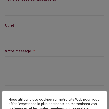
Objet
Votre message
*
RGPD
*
Vous avez lu et consentez à
notre politique de
Nous utilisons des cookies sur notre site Web pour vous
confidentialité
offrir l'expérience la plus pertinente en mémorisant vos
préférences et les visites répétées. En cliquant sur