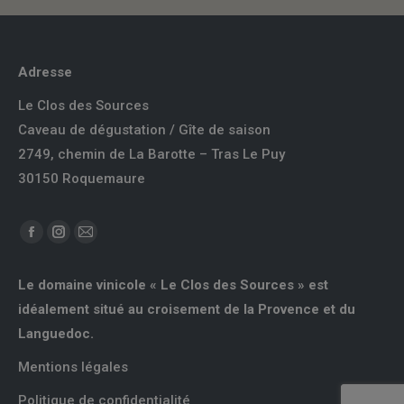
Adresse
Le Clos des Sources
Caveau de dégustation / Gîte de saison
2749, chemin de La Barotte – Tras Le Puy
30150 Roquemaure
Trouvez nous sur :
Facebook
Instagram
E-
page
page
mail
Le domaine vinicole « Le Clos des Sources » est
opens
opens
page
idéalement situé au croisement de la Provence et du
in
in
opens
Languedoc.
new
new
in
window
window
new
Mentions légales
window
Politique de confidentialité