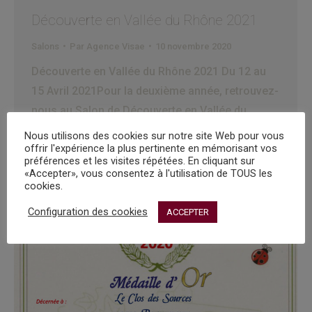
Découverte en Vallée du Rhône 2021
Salons
Par
Agence Visae
10 novembre 2020
Découverte en Vallée du Rhône 2021 Du 12 au
15 Avril 2021Pour la deuxième année, retrouvez-
nous au Salon de Découverte en Vallée du
Rhône au printemps 2021 du 12 au 15 Avril dans
Nous utilisons des cookies sur notre site Web pour vous
offrir l'expérience la plus pertinente en mémorisant vos
le somptueux Palais des Papes à Avignon.
préférences et les visites répétées. En cliquant sur
«Accepter», vous consentez à l'utilisation de TOUS les
cookies.
Configuration des cookies
ACCEPTER